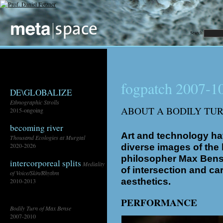
Search
fogpatch 2007-1
DE\GLOBALIZE
Ethnographic Strolls
ABOUT A BODILY TUR
2015-ongoing
becoming river
Art and technology ha
Thousand Ecologies at Murgtal
2020-2026
diverse images of the
philosopher Max Bense
intercorporeal splits
Mediality
of intersection and car
of Voice/Skin/Rhythm
aesthetics.
2010-2013
fogpatch
PERFORMANCE
Bodily Turn of Max Bense
2007-2010