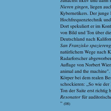
zunächst fiktiv und dann
Nieren gingen
, liegen au
Kybernetikers. Der junge 
Hochfrequenztechnik und U
Dort spekuliert er im Kon
von Bild und Ton über di
Deutschland nach Kalifor
San Franzisko spazieren
natürlichem Wege nach Ka
Radarforscher abgeworben.
Auflage von Norbert Wien
animal and the machine". 
Körper bei dem realen Be
schockieren: „So wie der
Ton der Saite erst richtig
Resonator
für auditorisch
”
(08)