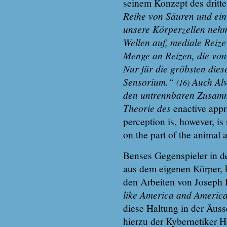
seinem Konzept des dritt
Reihe von Säuren und ein
unsere Körperzellen nehm
Wellen auf, mediale Reize
Menge an Reizen, die vo
Nur für die gröbsten dies
Sensorium.“
Auch Alv
(16)
den untrennbaren Zusam
Theorie des
enactive app
perception is, however, is 
on the part of the animal 
Benses Gegenspieler in d
aus dem eigenen Körper, k
den Arbeiten von Joseph 
like America and America
diese Haltung in der Äus
hierzu der Kybernetiker H