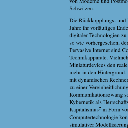
von Moderne und Postmoder
Schwitzen.
Die Rückkopplungs- und R
Jahre ihr vorläufiges End
digitaler Technologien zu
so wie vorhergesehen, de
Pervasive Internet sind C
Technikapparate. Vielmeh
Miniaturdevices den real
mehr in den Hintergrund.
mit dynamischen Rechnerd
zu einer Vereinheitlichun
Kommunikationszwang schl
Kybernetik als Herrschaft
?
Kapitalismus
in Form von
Computertechnologie kontr
simulativer Modellisieru