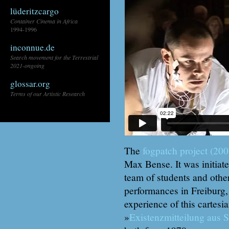
lüderitzcargo
Container Cinema in Africa
1994-1996
inconnue.de
Search movement for the Terrestrial
2021-ongoing
glossar.org
Terms of our Artistic Research
\\
The
fogpatch project (20
Max Bense. It was initiate
team of students and other 
performances in Freiburg,
experience of this cartesi
»
Existenzmitteilung aus 