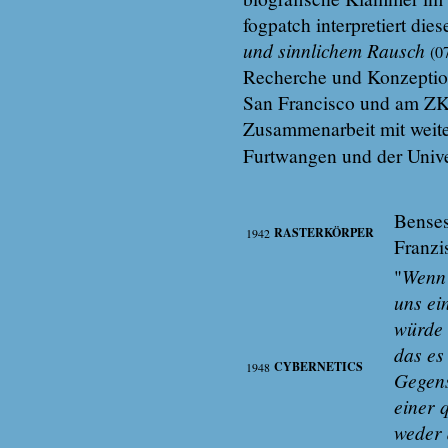
fogpatch interpretiert di
und sinnlichem Rausch
(0
Recherche und Konzeptio
San Francisco und am ZKM
Zusammenarbeit mit weit
Furtwangen und der Univer
Benses
RASTERKÖRPER
1942
Franzi
"
Wenn 
uns ei
würde 
das es
CYBERNETICS
1948
Gegens
einer 
weder 