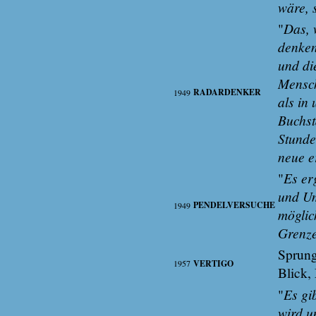
wäre, 
"
Das, 
denken
und di
Mensch
RADARDENKER
1949
als in
Buchst
Stunde
neue er
"
Es er
und Um
PENDELVERSUCHE
1949
möglic
Grenze
Sprung
1957
VERTIGO
Blick,
"
Es gi
wird u