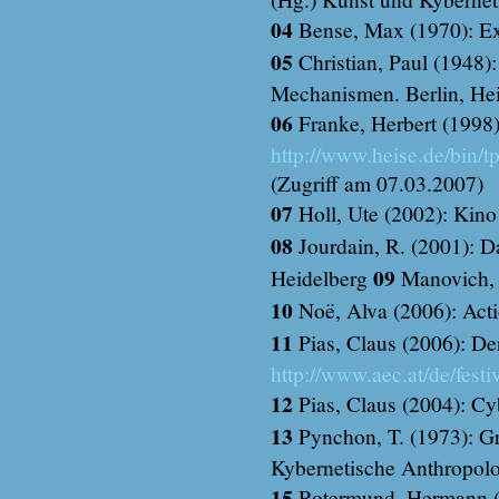
04
Bense, Max (1970): Exi
05
Christian, Paul (1948
Mechanismen. Berlin, He
06
Franke, Herbert (1998)
http://www.heise.de/bin/t
(Zugriff am 07.03.2007)
07
Holl, Ute (2002): Kino 
08
Jourdain, R. (2001): D
09
Heidelberg
Manovich, 
10
Noë, Alva (2006): Acti
11
Pias, Claus (2006): De
http://www.aec.at/de/fest
12
Pias, Claus (2004): Cyb
13
Pynchon, T. (1973): G
Kybernetische Anthropolo
15
Rotermund, Hermann (2