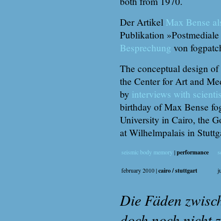
both from 1970.
Der Artikel
Max Bense al
Publikation »Postmediale 
Besprechung
von fogpatc
The conceptual design of 
the Center for Art and Me
by
interviews with scienti
birthday of Max Bense fo
University in Cairo, the 
at Wilhelmpalais in Stuttg
seismic body memory
|
performance
s
february 2010 |
cairo / stuttgart
j
Die Fäden zwisch
doch noch nicht z