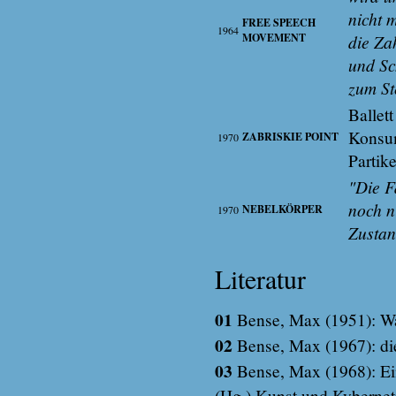
nicht 
FREE SPEECH
1964
MOVEMENT
die Za
und Sc
zum St
Ballet
Konsum
ZABRISKIE POINT
1970
Partik
"Die F
noch n
NEBELKÖRPER
1970
Zustan
Literatur
01
Bense, Max (1951): Was
02
Bense, Max (1967): die
03
Bense, Max (1968): Ein
(Hg.) Kunst und Kyberneti