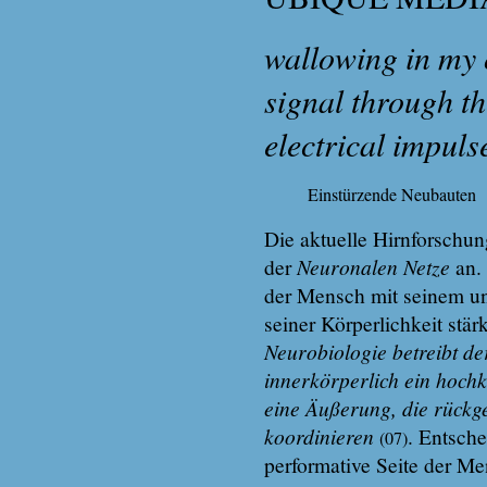
wallowing in my 
signal through th
electrical impuls
Einstürzende Neubauten
Die aktuelle Hirnforschu
der
Neuronalen Netze
an. 
der Mensch mit seinem un
seiner Körperlichkeit stär
Neurobiologie betreibt d
innerkörperlich ein hoc
eine Äußerung, die rück
koordinieren
. Entsch
(07)
performative Seite der M